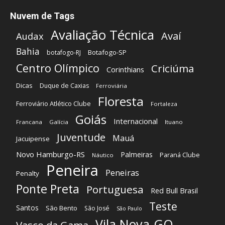
Nuvem de Tags
Avaliação Técnica
Avaí
Audax
Bahia
Botafogo-SP
botafogo-RJ
Centro Olímpico
Criciúma
Corinthians
Dicas
Duque de Caxias
Ferroviária
Floresta
Ferroviário Atlético Clube
Fortaleza
Goiás
Internacional
Francana
Galícia
Ituano
Juventude
Mauá
Jacuipense
Novo Hamburgo-RS
Palmeiras
Paraná Clube
Náutico
Peneira
Peneiras
Penalty
Ponte Preta
Portuguesa
Red Bull Brasil
Teste
Santos
São Bento
São José
São Paulo
Vila Nova-GO