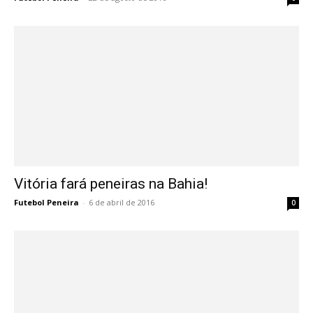
Vitória fará peneiras na Bahia!
Futebol Peneira
-
6 de abril de 2016
0