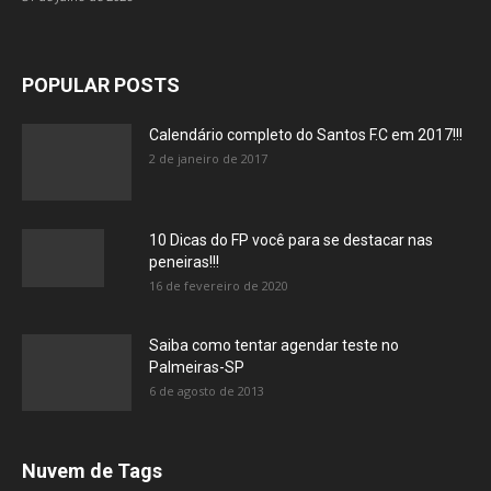
POPULAR POSTS
Calendário completo do Santos F.C em 2017!!!
2 de janeiro de 2017
10 Dicas do FP você para se destacar nas
peneiras!!!
16 de fevereiro de 2020
Saiba como tentar agendar teste no
Palmeiras-SP
6 de agosto de 2013
Nuvem de Tags