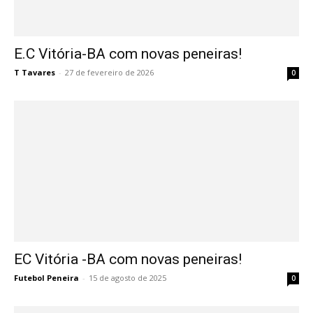
E.C Vitória-BA com novas peneiras!
T Tavares
-
27 de fevereiro de 2026
0
EC Vitória -BA com novas peneiras!
Futebol Peneira
-
15 de agosto de 2025
0