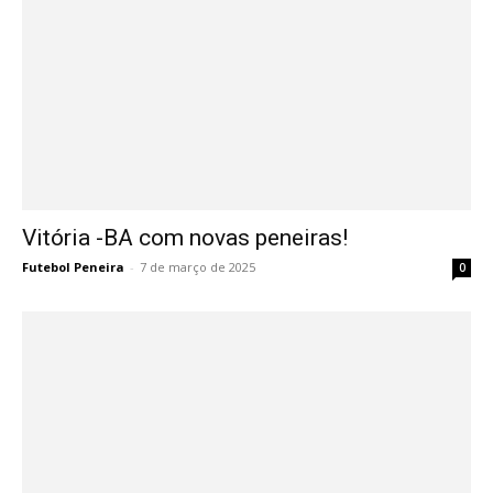
Vitória -BA com novas peneiras!
Futebol Peneira
-
7 de março de 2025
0