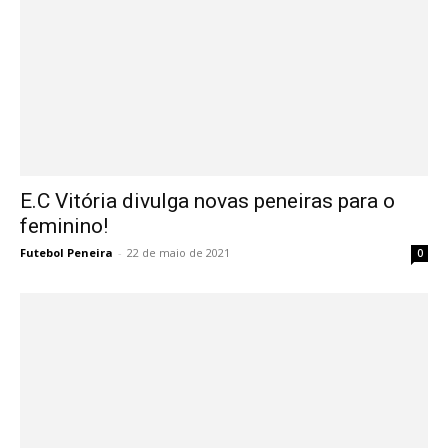
E.C Vitória divulga novas peneiras para o
feminino!
Futebol Peneira
-
22 de maio de 2021
0