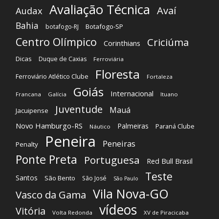
Avaliação Técnica
Avaí
Audax
Bahia
Botafogo-SP
botafogo-RJ
Centro Olímpico
Criciúma
Corinthians
Dicas
Duque de Caxias
Ferroviária
Floresta
Ferroviário Atlético Clube
Fortaleza
Goiás
Internacional
Francana
Galícia
Ituano
Juventude
Mauá
Jacuipense
Novo Hamburgo-RS
Palmeiras
Paraná Clube
Náutico
Peneira
Peneiras
Penalty
Ponte Preta
Portuguesa
Red Bull Brasil
Teste
Santos
São Bento
São José
São Paulo
Vila Nova-GO
Vasco da Gama
vídeos
Vitória
Volta Redonda
XV de Piracicaba