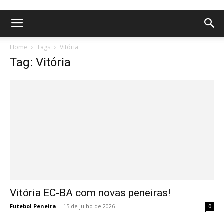
Home
Tags
Vitória
Tag: Vitória
Vitória EC-BA com novas peneiras!
Futebol Peneira
-
15 de julho de 2026
0