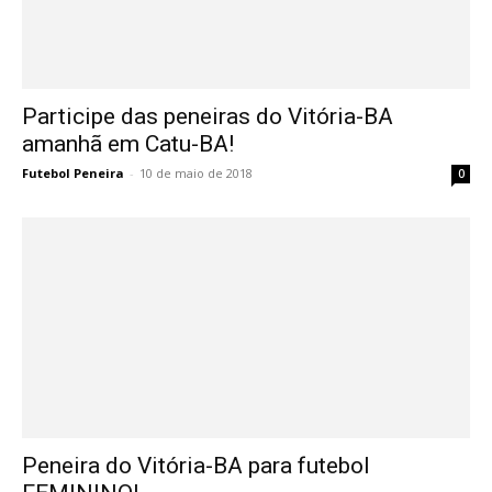
Participe das peneiras do Vitória-BA
amanhã em Catu-BA!
Futebol Peneira
-
10 de maio de 2018
0
Peneira do Vitória-BA para futebol