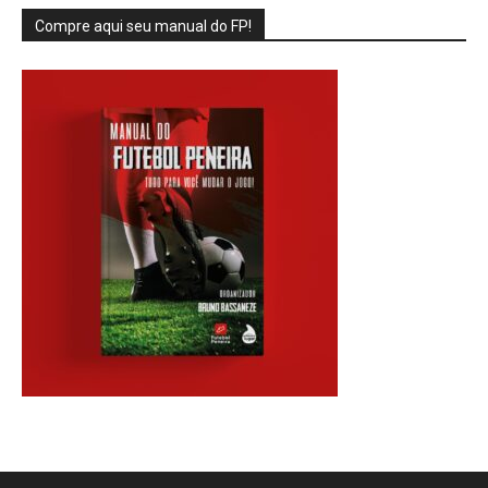
Compre aqui seu manual do FP!