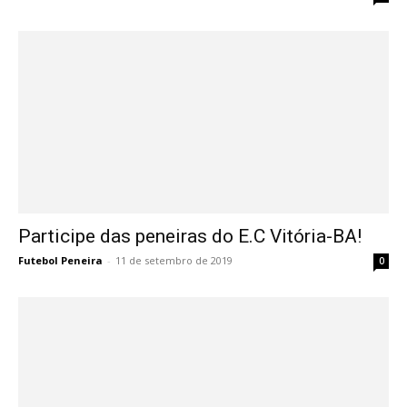
Participe das peneiras do E.C Vitória-BA!
Futebol Peneira
-
11 de setembro de 2019
0