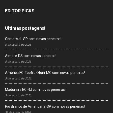
EDITOR PICKS
Ultimas postagens!
Comercial -SP com novas peneiras!
5 de agosto de 2026
Aimoré-RS com novas peneiras!
5 de agosto de 2026
América FC-Teofilo Otoni-MG com novas peneiras!
5 de agosto de 2026
Madureira EC-RJ com novas peneiras!
5 de agosto de 2026
Rio Branco de Americana-SP com novas peneiras!
31 de julho de 2026