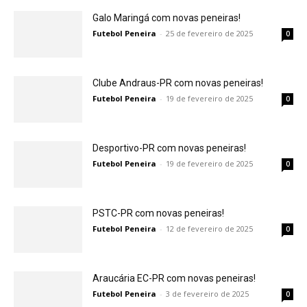
Galo Maringá com novas peneiras!
Futebol Peneira
-
25 de fevereiro de 2025
0
Clube Andraus-PR com novas peneiras!
Futebol Peneira
-
19 de fevereiro de 2025
0
Desportivo-PR com novas peneiras!
Futebol Peneira
-
19 de fevereiro de 2025
0
PSTC-PR com novas peneiras!
Futebol Peneira
-
12 de fevereiro de 2025
0
Araucária EC-PR com novas peneiras!
Futebol Peneira
-
3 de fevereiro de 2025
0