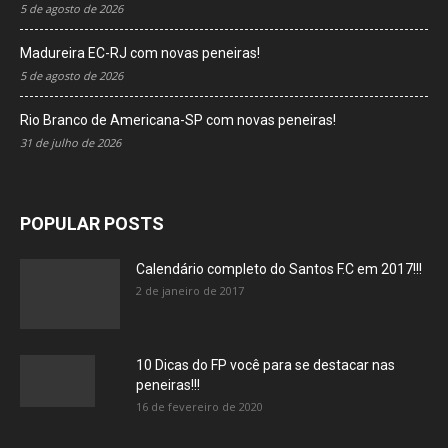
5 de agosto de 2026
Madureira EC-RJ com novas peneiras!
5 de agosto de 2026
Rio Branco de Americana-SP com novas peneiras!
31 de julho de 2026
POPULAR POSTS
Calendário completo do Santos F.C em 2017!!!
2 de janeiro de 2017
10 Dicas do FP você para se destacar nas
peneiras!!!
16 de fevereiro de 2020