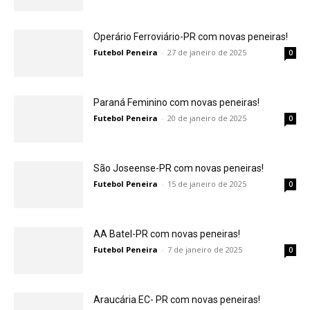
Operário Ferroviário-PR com novas peneiras!
Futebol Peneira
-
27 de janeiro de 2025
0
Paraná Feminino com novas peneiras!
Futebol Peneira
-
20 de janeiro de 2025
0
São Joseense-PR com novas peneiras!
Futebol Peneira
-
15 de janeiro de 2025
0
AA Batel-PR com novas peneiras!
Futebol Peneira
-
7 de janeiro de 2025
0
Araucária EC- PR com novas peneiras!