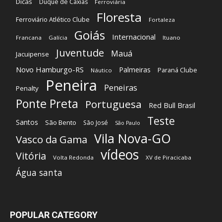
Dicas
Duque de Caxias
Ferroviária
Floresta
Ferroviário Atlético Clube
Fortaleza
Goiás
Internacional
Francana
Galícia
Ituano
Juventude
Mauá
Jacuipense
Novo Hamburgo-RS
Palmeiras
Paraná Clube
Náutico
Peneira
Peneiras
Penalty
Ponte Preta
Portuguesa
Red Bull Brasil
Teste
Santos
São Bento
São José
São Paulo
Vila Nova-GO
Vasco da Gama
vídeos
Vitória
Volta Redonda
XV de Piracicaba
Água santa
POPULAR CATEGORY