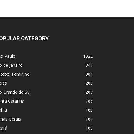
OPULAR CATEGORY
ão Paulo
1022
o de Janeiro
341
utebol Feminino
301
oiás
209
o Grande do Sul
207
nta Catarina
186
ahia
163
nas Gerais
161
eará
160