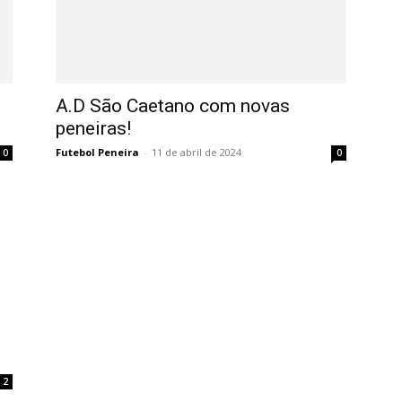
A.D São Caetano com novas
peneiras!
Futebol Peneira
-
11 de abril de 2024
0
0
2