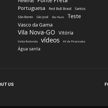
Ponte Preta
Peneiras
Portuguesa
Red Bull Brasil
Santos
Teste
São Bento
São José
São Paulo
Vasco da Gama
Vila Nova-GO
Vitória
vídeos
Volta Redonda
XV de Piracicaba
Água santa
OUT US
F