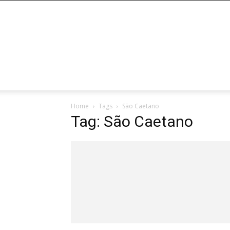
HOME
POR ESTADOS
PENEIRAS AB
Home
Tags
São Caetano
Tag: São Caetano