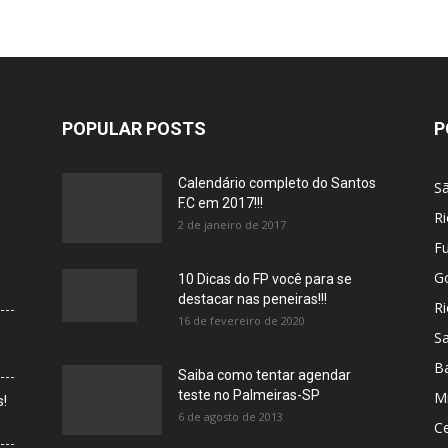
POPULAR POSTS
P
Calendário completo do Santos
S
F.C em 2017!!!
Ri
2 de janeiro de 2017
F
G
10 Dicas do FP você para se
destacar nas peneiras!!!
Ri
16 de fevereiro de 2020
Sa
B
Saiba como tentar agendar
teste no Palmeiras-SP
Mi
s!
6 de agosto de 2013
C