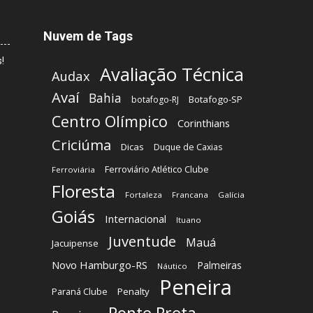
Nuvem de Tags
!
Avaliação Técnica
Audax
Avaí
Bahia
Botafogo-SP
botafogo-RJ
Centro Olímpico
Corinthians
Criciúma
Dicas
Duque de Caxias
Ferroviário Atlético Clube
Ferroviária
Floresta
Fortaleza
Francana
Galícia
Goiás
Internacional
Ituano
Juventude
Mauá
Jacuipense
Novo Hamburgo-RS
Palmeiras
Náutico
Peneira
Paraná Clube
Penalty