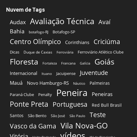
Nuvem de Tags
Avaliação Técnica
Avaí
Audax
Bahia
Botafogo-SP
botafogo-RJ
Centro Olímpico
Criciúma
Corinthians
Dicas
Ferroviário Atlético Clube
Duque de Caxias
Ferroviária
Floresta
Goiás
Fortaleza
Francana
Galícia
Juventude
Internacional
Jacuipense
Ituano
Mauá
Novo Hamburgo-RS
Palmeiras
Náutico
Peneira
Peneiras
Paraná Clube
Penalty
Ponte Preta
Portuguesa
Red Bull Brasil
Teste
Santos
São Bento
São José
São Paulo
Vila Nova-GO
Vasco da Gama
vídeos
Vitória