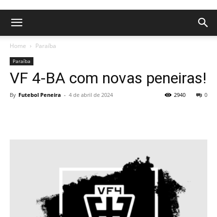
Home
Paraíba
Paraíba
VF 4-BA com novas peneiras!
By
Futebol Peneira
-
4 de abril de 2024
2940
0