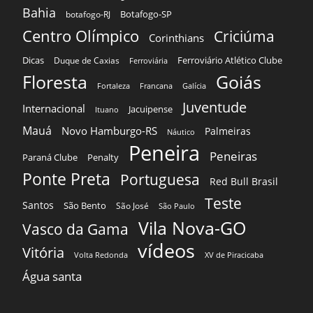
Bahia
Botafogo-SP
botafogo-RJ
Centro Olímpico
Criciúma
Corinthians
Dicas
Ferroviário Atlético Clube
Duque de Caxias
Ferroviária
Floresta
Goiás
Fortaleza
Francana
Galícia
Juventude
Internacional
Jacuipense
Ituano
Mauá
Novo Hamburgo-RS
Palmeiras
Náutico
Peneira
Peneiras
Paraná Clube
Penalty
Ponte Preta
Portuguesa
Red Bull Brasil
Teste
Santos
São Bento
São José
São Paulo
Vila Nova-GO
Vasco da Gama
vídeos
Vitória
Volta Redonda
XV de Piracicaba
Água santa