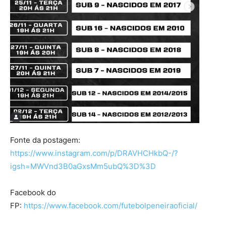
Fonte da postagem:
https://www.instagram.com/p/DRAVHCHkbQ-/?
igsh=MWVnd3B0aGxsMm5ubQ%3D%3D
Facebook do
FP:
https://www.facebook.com/futebolpeneiraoficial/