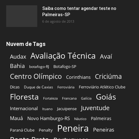
Saiba como tentar agendar teste no
Palmeiras-SP
6 de agosto de 2013
Nuvem de Tags
Avaliação Técnica
Avaí
Audax
Bahia
Botafogo-SP
botafogo-RJ
Centro Olímpico
Criciúma
Corinthians
Dicas
Ferroviário Atlético Clube
Duque de Caxias
Ferroviária
Floresta
Goiás
Fortaleza
Francana
Galícia
Juventude
Internacional
Jacuipense
Ituano
Mauá
Novo Hamburgo-RS
Palmeiras
Náutico
Peneira
Peneiras
Paraná Clube
Penalty