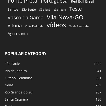
Ponte Preta
Portuguesa
Red Bull Brasil
Teste
Santos
São Bento
São José
São Paulo
Vila Nova-GO
Vasco da Gama
vídeos
Vitória
Volta Redonda
XV de Piracicaba
Água santa
POPULAR CATEGORY
São Paulo
1022
Rio de Janeiro
341
Futebol Feminino
301
Goiás
209
Rio Grande do Sul
207
Santa Catarina
186