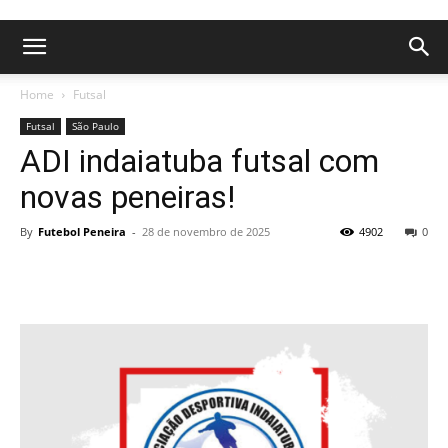
Home
Futsal
Futsal
São Paulo
ADI indaiatuba futsal com
novas peneiras!
By
Futebol Peneira
-
28 de novembro de 2025
4902
0