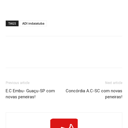
TAGS
ADI indaiatuba
Previous article
Next article
E.C Embu- Guaçu-SP com
Concórdia A.C-SC com novas
novas peneiras!
peneiras!