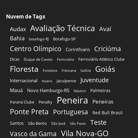
Nuvem de Tags
Avaliação Técnica
Avaí
Audax
Bahia
Botafogo-SP
botafogo-RJ
Centro Olímpico
Criciúma
Corinthians
Dicas
Ferroviário Atlético Clube
Duque de Caxias
Ferroviária
Floresta
Goiás
Fortaleza
Francana
Galícia
Juventude
Internacional
Jacuipense
Ituano
Mauá
Novo Hamburgo-RS
Palmeiras
Náutico
Peneira
Peneiras
Paraná Clube
Penalty
Ponte Preta
Portuguesa
Red Bull Brasil
Teste
Santos
São Bento
São José
São Paulo
Vila Nova-GO
Vasco da Gama