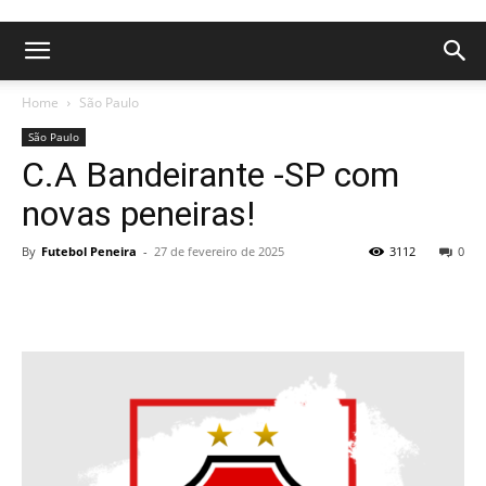
Home
São Paulo
São Paulo
C.A Bandeirante -SP com
novas peneiras!
By
Futebol Peneira
-
27 de fevereiro de 2025
3112
0