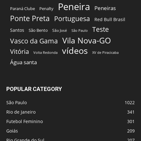
Peneira
Peneiras
Paraná Clube
Penalty
Ponte Preta
Portuguesa
Red Bull Brasil
Teste
Santos
São Bento
São José
São Paulo
Vila Nova-GO
Vasco da Gama
vídeos
Vitória
Volta Redonda
XV de Piracicaba
Água santa
POPULAR CATEGORY
São Paulo
1022
Rio de Janeiro
341
Futebol Feminino
301
Goiás
209
Rio Grande do Sul
207