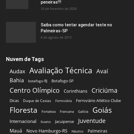
peneiras!!!
16 de fevereiro de 2020
Saiba como tentar agendar teste no
Palmeiras-SP
6 de agosto de 2013
Nuvem de Tags
Avaliação Técnica
Avaí
Audax
Bahia
Botafogo-SP
botafogo-RJ
Centro Olímpico
Criciúma
Corinthians
Dicas
Ferroviário Atlético Clube
Duque de Caxias
Ferroviária
Floresta
Goiás
Fortaleza
Francana
Galícia
Juventude
Internacional
Jacuipense
Ituano
Mauá
Novo Hamburgo-RS
Palmeiras
Náutico