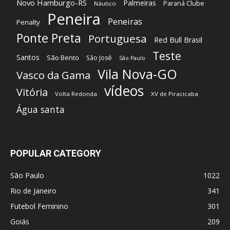
Novo Hamburgo-RS
Palmeiras
Paraná Clube
Náutico
Peneira
Peneiras
Penalty
Ponte Preta
Portuguesa
Red Bull Brasil
Teste
Santos
São Bento
São José
São Paulo
Vila Nova-GO
Vasco da Gama
vídeos
Vitória
Volta Redonda
XV de Piracicaba
Água santa
POPULAR CATEGORY
São Paulo
1022
Rio de Janeiro
341
Futebol Feminino
301
Goiás
209