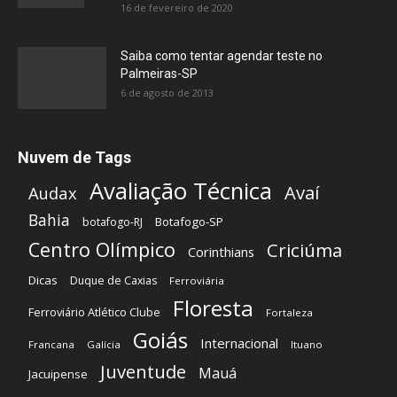
16 de fevereiro de 2020
Saiba como tentar agendar teste no
Palmeiras-SP
6 de agosto de 2013
Nuvem de Tags
Avaliação Técnica
Avaí
Audax
Bahia
Botafogo-SP
botafogo-RJ
Centro Olímpico
Criciúma
Corinthians
Dicas
Duque de Caxias
Ferroviária
Floresta
Ferroviário Atlético Clube
Fortaleza
Goiás
Internacional
Francana
Galícia
Ituano
Juventude
Mauá
Jacuipense