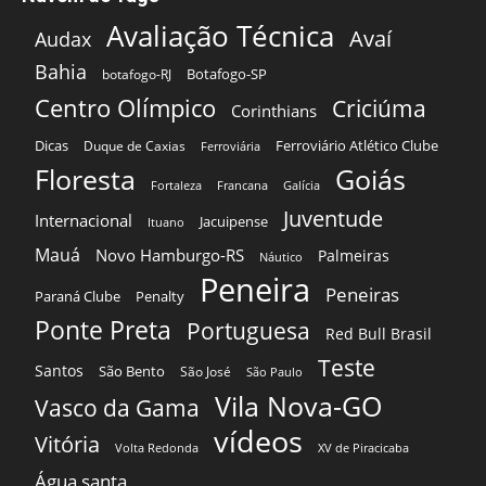
Avaliação Técnica
Avaí
Audax
Bahia
Botafogo-SP
botafogo-RJ
Centro Olímpico
Criciúma
Corinthians
Dicas
Ferroviário Atlético Clube
Duque de Caxias
Ferroviária
Floresta
Goiás
Fortaleza
Francana
Galícia
Juventude
Internacional
Jacuipense
Ituano
Mauá
Novo Hamburgo-RS
Palmeiras
Náutico
Peneira
Peneiras
Paraná Clube
Penalty
Ponte Preta
Portuguesa
Red Bull Brasil
Teste
Santos
São Bento
São José
São Paulo
Vila Nova-GO
Vasco da Gama
vídeos
Vitória
Volta Redonda
XV de Piracicaba
Água santa