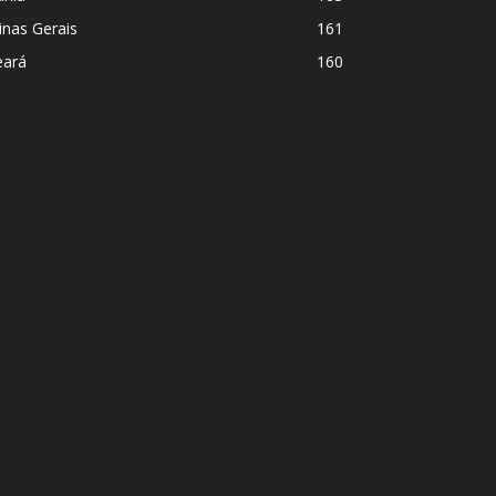
nas Gerais
161
eará
160