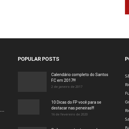
POPULAR POSTS
P
Calendário completo do Santos
S
F.C em 2017!!!
Ri
2 de janeiro de 2017
F
G
10 Dicas do FP você para se
destacar nas peneiras!!!
Ri
16 de fevereiro de 2020
Sa
B