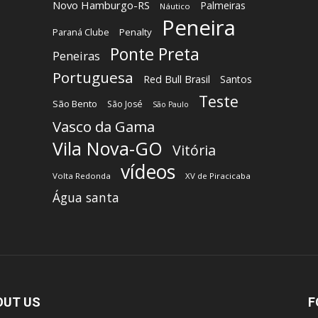
Novo Hamburgo-RS
Palmeiras
Náutico
Peneira
Paraná Clube
Penalty
Ponte Preta
Peneiras
Portuguesa
Red Bull Brasil
Santos
Teste
São Bento
São José
São Paulo
Vasco da Gama
Vila Nova-GO
Vitória
vídeos
Volta Redonda
XV de Piracicaba
Água santa
OUT US
F