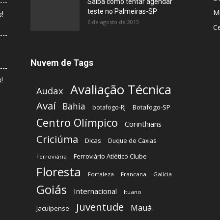
Saiba como tentar agendar
teste no Palmeiras-SP
Mi
s!
6 de agosto de 2013
C
Nuvem de Tags
!
Avaliação Técnica
Audax
Avaí
Bahia
Botafogo-SP
botafogo-RJ
Centro Olímpico
Corinthians
Criciúma
Dicas
Duque de Caxias
Ferroviário Atlético Clube
Ferroviária
Floresta
Fortaleza
Francana
Galícia
Goiás
Internacional
Ituano
Juventude
Mauá
Jacuipense