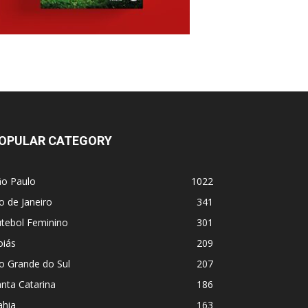
OPULAR CATEGORY
ão Paulo
1022
o de Janeiro
341
utebol Feminino
301
oiás
209
o Grande do Sul
207
nta Catarina
186
ahia
163