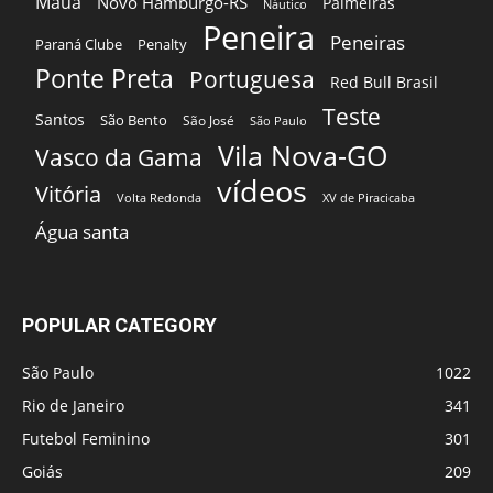
Mauá
Novo Hamburgo-RS
Palmeiras
Náutico
Peneira
Peneiras
Paraná Clube
Penalty
Ponte Preta
Portuguesa
Red Bull Brasil
Teste
Santos
São Bento
São José
São Paulo
Vila Nova-GO
Vasco da Gama
vídeos
Vitória
Volta Redonda
XV de Piracicaba
Água santa
POPULAR CATEGORY
São Paulo
1022
Rio de Janeiro
341
Futebol Feminino
301
Goiás
209