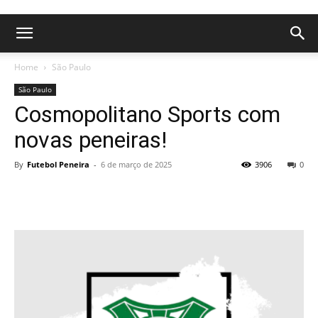
Home
São Paulo
São Paulo
Cosmopolitano Sports com
novas peneiras!
By
Futebol Peneira
-
6 de março de 2025
3906
0