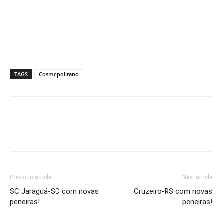
TAGS
Cosmopolitano
Previous article
Next article
SC Jaraguá-SC com novas
Cruzeiro-RS com novas
peneiras!
peneiras!