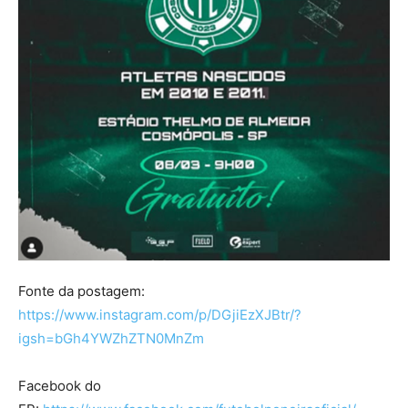
Fonte da postagem:
https://www.instagram.com/p/DGjiEzXJBtr/?
igsh=bGh4YWZhZTN0MnZm
Facebook do