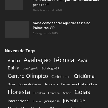
peneiras!!!
16 de fevereiro de 2020
Saiba como tentar agendar teste no
Palmeiras-SP
6 de agosto de 2013
Nuvem de Tags
Avaliação Técnica
Avaí
Audax
Bahia
Botafogo-SP
botafogo-RJ
Centro Olímpico
Criciúma
Corinthians
Dicas
Ferroviário Atlético Clube
Duque de Caxias
Ferroviária
Floresta
Goiás
Fortaleza
Francana
Galícia
Juventude
Internacional
Jacuipense
Ituano