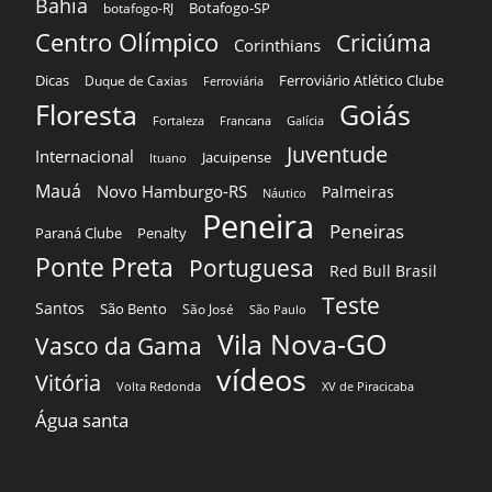
Bahia
Botafogo-SP
botafogo-RJ
Centro Olímpico
Criciúma
Corinthians
Dicas
Ferroviário Atlético Clube
Duque de Caxias
Ferroviária
Floresta
Goiás
Fortaleza
Francana
Galícia
Juventude
Internacional
Jacuipense
Ituano
Mauá
Novo Hamburgo-RS
Palmeiras
Náutico
Peneira
Peneiras
Paraná Clube
Penalty
Ponte Preta
Portuguesa
Red Bull Brasil
Teste
Santos
São Bento
São José
São Paulo
Vila Nova-GO
Vasco da Gama
vídeos
Vitória
Volta Redonda
XV de Piracicaba
Água santa