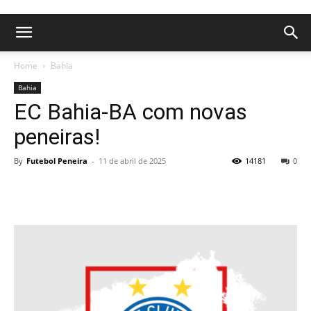
Home
Bahia
Bahia
EC Bahia-BA com novas
peneiras!
By
Futebol Peneira
-
11 de abril de 2025
14181
0