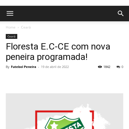
Home
Ceará
Ceará
Floresta E.C-CE com nova
peneira programada!
By
Futebol Peneira
-
19 de abril de 2022
1842
0