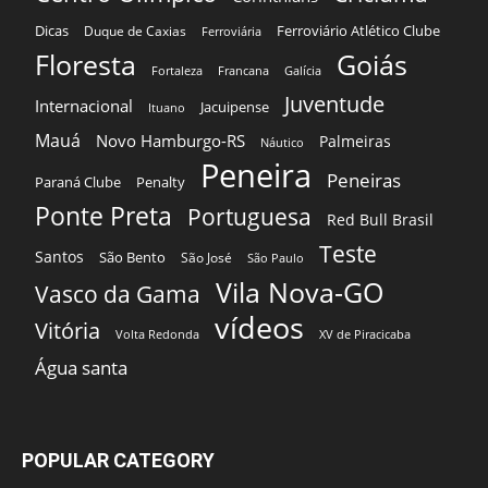
Dicas
Ferroviário Atlético Clube
Duque de Caxias
Ferroviária
Floresta
Goiás
Fortaleza
Francana
Galícia
Juventude
Internacional
Jacuipense
Ituano
Mauá
Novo Hamburgo-RS
Palmeiras
Náutico
Peneira
Peneiras
Paraná Clube
Penalty
Ponte Preta
Portuguesa
Red Bull Brasil
Teste
Santos
São Bento
São José
São Paulo
Vila Nova-GO
Vasco da Gama
vídeos
Vitória
Volta Redonda
XV de Piracicaba
Água santa
POPULAR CATEGORY