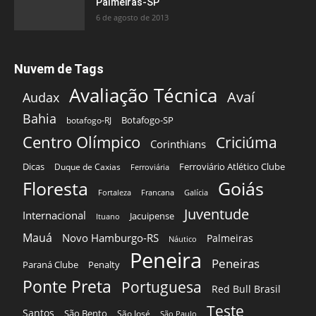
Palmeiras-SP
6 de agosto de 2013
Nuvem de Tags
Avaliação Técnica
Avaí
Audax
Bahia
Botafogo-SP
botafogo-RJ
Centro Olímpico
Criciúma
Corinthians
Dicas
Ferroviário Atlético Clube
Duque de Caxias
Ferroviária
Floresta
Goiás
Fortaleza
Francana
Galícia
Juventude
Internacional
Jacuipense
Ituano
Mauá
Novo Hamburgo-RS
Palmeiras
Náutico
Peneira
Peneiras
Paraná Clube
Penalty
Ponte Preta
Portuguesa
Red Bull Brasil
Teste
Santos
São Bento
São José
São Paulo