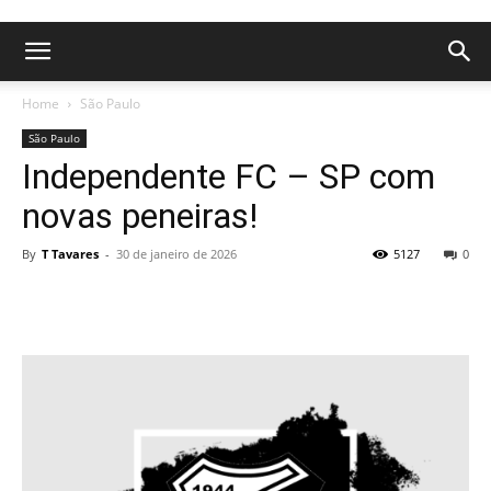
Home
São Paulo
São Paulo
Independente FC – SP com
novas peneiras!
By
T Tavares
-
30 de janeiro de 2026
5127
0