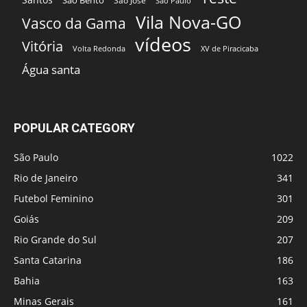
São José
São Paulo
Vila Nova-GO
Vasco da Gama
vídeos
Vitória
Volta Redonda
XV de Piracicaba
Água santa
POPULAR CATEGORY
São Paulo
1022
Rio de Janeiro
341
Futebol Feminino
301
Goiás
209
Rio Grande do Sul
207
Santa Catarina
186
Bahia
163
Minas Gerais
161