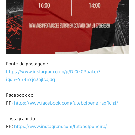
Fonte da postagem:
https://www.instagram.com/p/DI0ik0Puako/?
igsh=YnR5Yjc2bjlsajdq
Facebook do
FP:
https://www.facebook.com/futebolpeneiraoficial/
Instagram do
FP:
https://www.instagram.com/futebolpeneira/