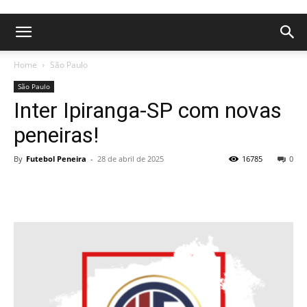
Home
São Paulo
São Paulo
Inter Ipiranga-SP com novas
peneiras!
By
Futebol Peneira
-
28 de abril de 2025
16785
0