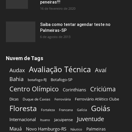
peneiras!!!
16 de fevereiro de 2020
Saiba como tentar agendar teste no
Palmeiras-SP
6 de agosto de 2013
Nuvem de Tags
Avaliação Técnica
Avaí
Audax
Bahia
Botafogo-SP
botafogo-RJ
Centro Olímpico
Criciúma
Corinthians
Dicas
Ferroviário Atlético Clube
Duque de Caxias
Ferroviária
Floresta
Goiás
Fortaleza
Francana
Galícia
Juventude
Internacional
Jacuipense
Ituano
Mauá
Novo Hamburgo-RS
Palmeiras
Náutico