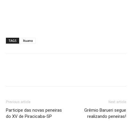
TAGS
Ituano
Previous article
Next article
Participe das novas peneiras
Grêmio Barueri segue
do XV de Piracicaba-SP
realizando peneiras!