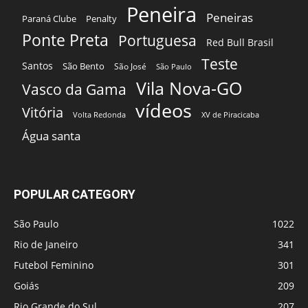
Peneira
Peneiras
Paraná Clube
Penalty
Ponte Preta
Portuguesa
Red Bull Brasil
Teste
Santos
São Bento
São José
São Paulo
Vila Nova-GO
Vasco da Gama
vídeos
Vitória
Volta Redonda
XV de Piracicaba
Água santa
POPULAR CATEGORY
São Paulo
1022
Rio de Janeiro
341
Futebol Feminino
301
Goiás
209
Rio Grande do Sul
207