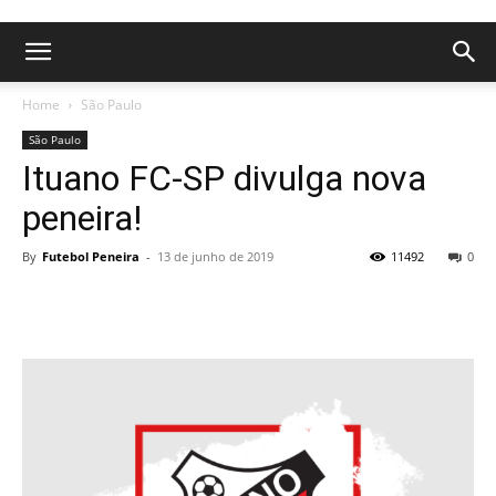
Home
São Paulo
São Paulo
Ituano FC-SP divulga nova
peneira!
By
Futebol Peneira
-
13 de junho de 2019
11492
0