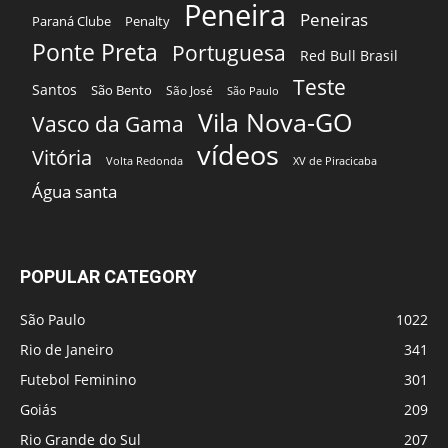
Peneira
Peneiras
Paraná Clube
Penalty
Ponte Preta
Portuguesa
Red Bull Brasil
Teste
Santos
São Bento
São José
São Paulo
Vila Nova-GO
Vasco da Gama
vídeos
Vitória
Volta Redonda
XV de Piracicaba
Água santa
POPULAR CATEGORY
São Paulo
1022
Rio de Janeiro
341
Futebol Feminino
301
Goiás
209
Rio Grande do Sul
207