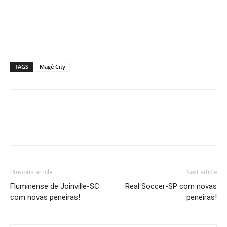
TAGS
Magé City
Previous article
Next article
Fluminense de Joinville-SC
Real Soccer-SP com novas
com novas peneiras!
peneiras!