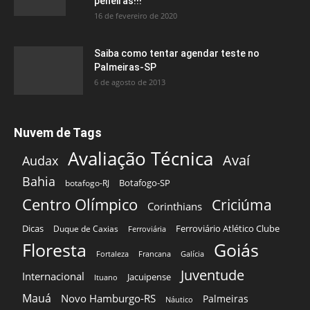
peneiras!!!
16 de fevereiro de 2020
Saiba como tentar agendar teste no
Palmeiras-SP
6 de agosto de 2013
Nuvem de Tags
Avaliação Técnica
Avaí
Audax
Bahia
Botafogo-SP
botafogo-RJ
Centro Olímpico
Criciúma
Corinthians
Dicas
Ferroviário Atlético Clube
Duque de Caxias
Ferroviária
Floresta
Goiás
Fortaleza
Francana
Galícia
Juventude
Internacional
Jacuipense
Ituano
Mauá
Novo Hamburgo-RS
Palmeiras
Náutico