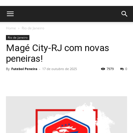
Home
Rio de Janeiro
Rio de Janeiro
Magé City-RJ com novas
peneiras!
By
Futebol Peneira
-
17 de outubro de 2025
7979
0