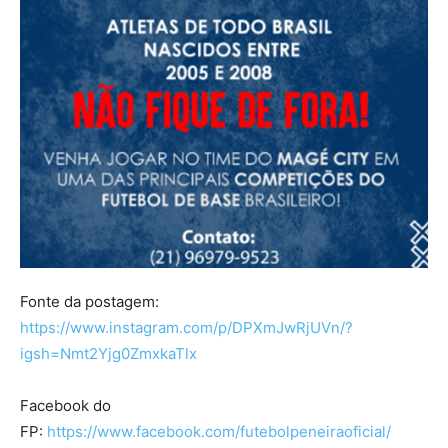
Fonte da postagem:
https://www.instagram.com/p/DPXmJwRjUVn/?
igsh=Nmt2Yjg0ZmxkaTlx
Facebook do
FP:
https://www.facebook.com/futebolpeneiraoficial/