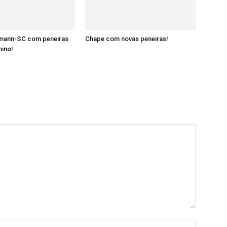
rmann-SC com peneiras
Chape com novas peneiras!
nino!