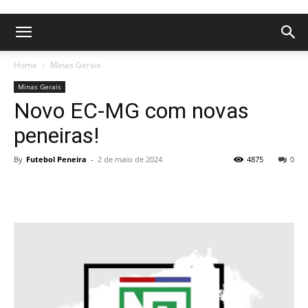
Home
Minas Gerais
Minas Gerais
Novo EC-MG com novas
peneiras!
By
Futebol Peneira
-
2 de maio de 2024
4875
0