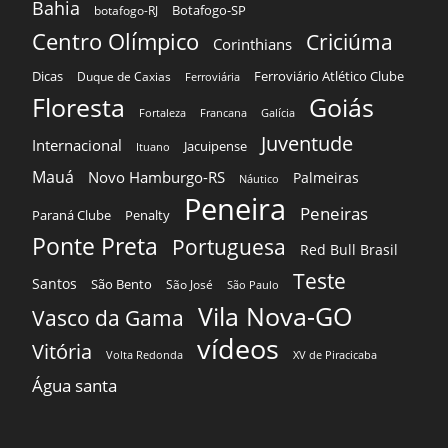
Bahia
Botafogo-SP
botafogo-RJ
Centro Olímpico
Criciúma
Corinthians
Dicas
Ferroviário Atlético Clube
Duque de Caxias
Ferroviária
Floresta
Goiás
Fortaleza
Francana
Galícia
Juventude
Internacional
Jacuipense
Ituano
Mauá
Novo Hamburgo-RS
Palmeiras
Náutico
Peneira
Peneiras
Paraná Clube
Penalty
Ponte Preta
Portuguesa
Red Bull Brasil
Teste
Santos
São Bento
São José
São Paulo
Vila Nova-GO
Vasco da Gama
vídeos
Vitória
Volta Redonda
XV de Piracicaba
Água santa