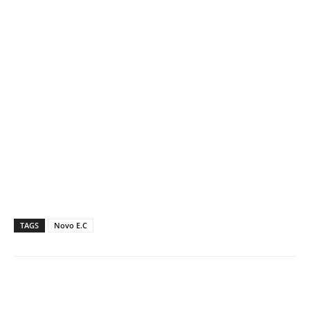
TAGS
Novo E.C