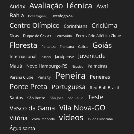
Avaliação Técnica
Avaí
Audax
Bahia
Botafogo-SP
botafogo-RJ
Centro Olímpico
Criciúma
Corinthians
Dicas
Ferroviário Atlético Clube
Duque de Caxias
Ferroviária
Floresta
Goiás
Fortaleza
Francana
Galícia
Juventude
Internacional
Jacuipense
Ituano
Mauá
Novo Hamburgo-RS
Palmeiras
Náutico
Peneira
Peneiras
Paraná Clube
Penalty
Ponte Preta
Portuguesa
Red Bull Brasil
Teste
Santos
São Bento
São José
São Paulo
Vila Nova-GO
Vasco da Gama
vídeos
Vitória
Volta Redonda
XV de Piracicaba
Água santa