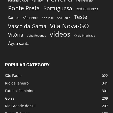
Paraná Clube
Penalty
Ponte Preta
Portuguesa
Red Bull Brasil
Teste
Santos
São Bento
São José
São Paulo
Vila Nova-GO
Vasco da Gama
vídeos
Vitória
Volta Redonda
XV de Piracicaba
Água santa
POPULAR CATEGORY
São Paulo
1022
Rio de Janeiro
341
Futebol Feminino
301
Goiás
209
Rio Grande do Sul
207