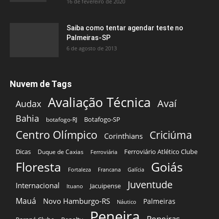
16 de fevereiro de 2020
Saiba como tentar agendar teste no
Palmeiras-SP
6 de agosto de 2013
Nuvem de Tags
Avaliação Técnica
Avaí
Audax
Bahia
Botafogo-SP
botafogo-RJ
Centro Olímpico
Criciúma
Corinthians
Dicas
Ferroviário Atlético Clube
Duque de Caxias
Ferroviária
Floresta
Goiás
Fortaleza
Francana
Galícia
Juventude
Internacional
Jacuipense
Ituano
Mauá
Novo Hamburgo-RS
Palmeiras
Náutico
Peneira
Peneiras