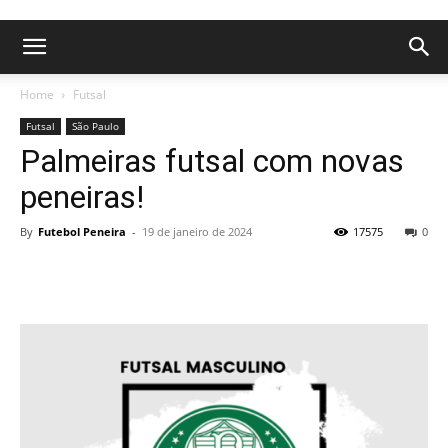
Home
Futsal
Futsal
São Paulo
Palmeiras futsal com novas
peneiras!
By
Futebol Peneira
-
19 de janeiro de 2024
17575
0