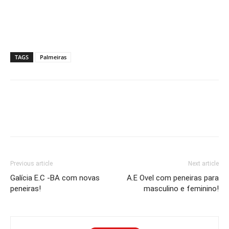
TAGS
Palmeiras
Previous article
Next article
Galícia E.C -BA com novas
A.E Ovel com peneiras para
peneiras!
masculino e feminino!