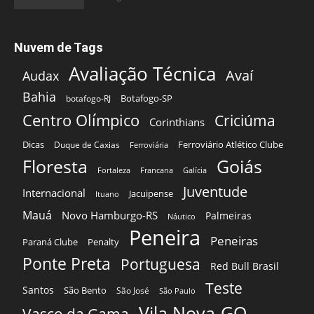
Nuvem de Tags
Avaliação Técnica
Avaí
Audax
Bahia
Botafogo-SP
botafogo-RJ
Centro Olímpico
Criciúma
Corinthians
Dicas
Ferroviário Atlético Clube
Duque de Caxias
Ferroviária
Floresta
Goiás
Fortaleza
Francana
Galícia
Juventude
Internacional
Jacuipense
Ituano
Mauá
Novo Hamburgo-RS
Palmeiras
Náutico
Peneira
Peneiras
Paraná Clube
Penalty
Ponte Preta
Portuguesa
Red Bull Brasil
Teste
Santos
São Bento
São José
São Paulo
Vila Nova-GO