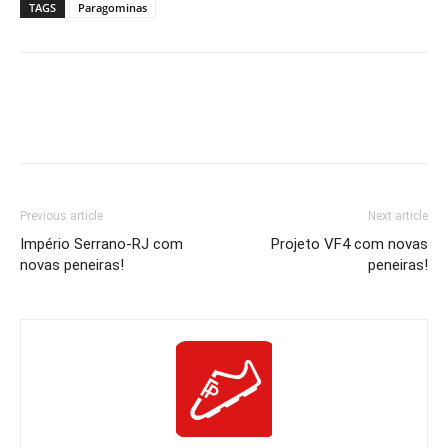
TAGS
Paragominas
Previous article
Next article
Império Serrano-RJ com
Projeto VF4 com novas
novas peneiras!
peneiras!