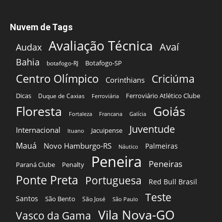
Nuvem de Tags
Avaliação Técnica
Avaí
Audax
Bahia
Botafogo-SP
botafogo-RJ
Centro Olímpico
Criciúma
Corinthians
Dicas
Ferroviário Atlético Clube
Duque de Caxias
Ferroviária
Floresta
Goiás
Fortaleza
Francana
Galícia
Juventude
Internacional
Jacuipense
Ituano
Mauá
Novo Hamburgo-RS
Palmeiras
Náutico
Peneira
Peneiras
Paraná Clube
Penalty
Ponte Preta
Portuguesa
Red Bull Brasil
Teste
Santos
São Bento
São José
São Paulo
Vila Nova-GO
Vasco da Gama