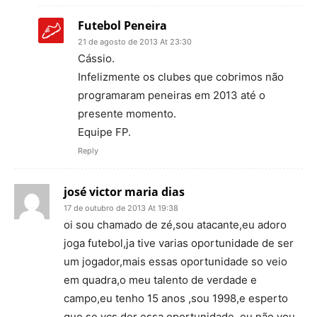
Futebol Peneira
21 de agosto de 2013 At 23:30
Cássio.
Infelizmente os clubes que cobrimos não
programaram peneiras em 2013 até o
presente momento.
Equipe FP.
Reply
josé victor maria dias
17 de outubro de 2013 At 19:38
oi sou chamado de zé,sou atacante,eu adoro
joga futebol,ja tive varias oportunidade de ser
um jogador,mais essas oportunidade so veio
em quadra,o meu talento de verdade e
campo,eu tenho 15 anos ,sou 1998,e esperto
que se vcs der essa oportunidade ,eu não vou