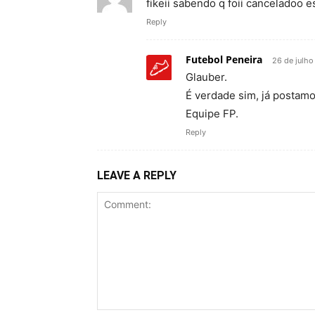
fikeii sabendo q foii canceladoo 
Reply
Futebol Peneira
26 de julho
Glauber.
É verdade sim, já postamo
Equipe FP.
Reply
LEAVE A REPLY