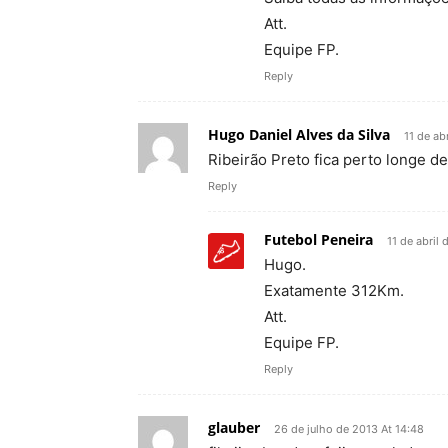
Att.
Equipe FP.
Reply
Hugo Daniel Alves da Silva
11 de ab
Ribeirão Preto fica perto longe d
Reply
Futebol Peneira
11 de abril
Hugo.
Exatamente 312Km.
Att.
Equipe FP.
Reply
glauber
26 de julho de 2013 At 14:48