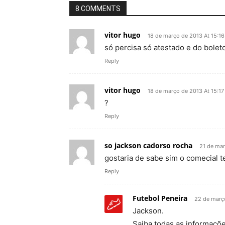
8 COMMENTS
vitor hugo
18 de março de 2013 At 15:16
só percisa só atestado e do bolet
Reply
vitor hugo
18 de março de 2013 At 15:17
?
Reply
so jackson cadorso rocha
21 de mar
gostaria de sabe sim o comecial t
Reply
Futebol Peneira
22 de março
Jackson.
Saiba todas as informaçõe