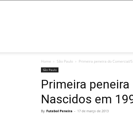
HOME
POR ESTADOS
PENEIRAS ABE
Home
São Paulo
Primeira peneira do Comercial/S
São Paulo
Primeira peneira
Nascidos em 199
By
Futebol Peneira
-
17 de março de 2013