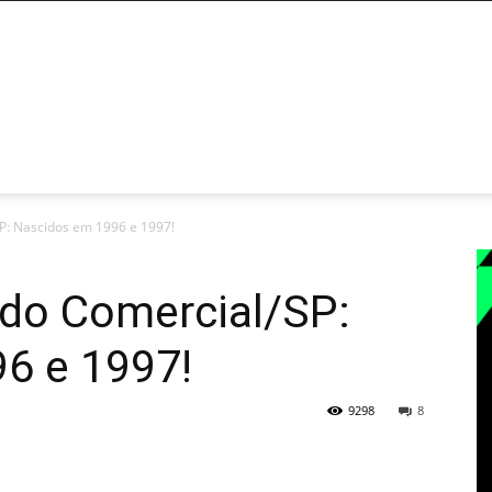
RTAS
DICAS DO FP
CALCULADORAS
PRODUTOS
CO
P: Nascidos em 1996 e 1997!
 do Comercial/SP:
6 e 1997!
9298
8