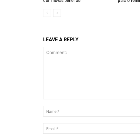
com novas peneiras!
para o femi
LEAVE A REPLY