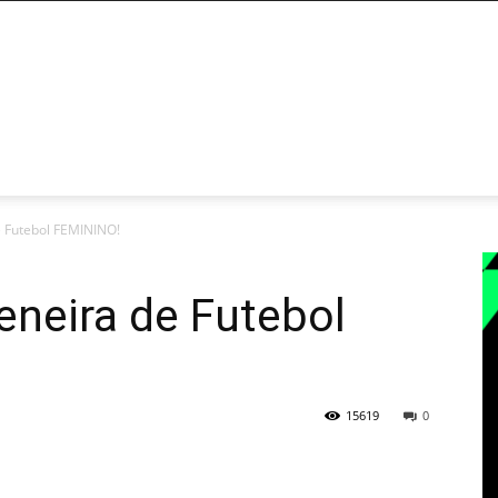
RTAS
DICAS DO FP
CALCULADORAS
PRODUTOS
CO
e Futebol FEMININO!
eneira de Futebol
15619
0