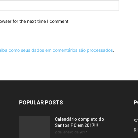
owser for the next time I comment.
aiba como seus dados em comentários são processados
.
POPULAR POSTS
P
Calendário completo do
S
Santos F.C em 2017!!!
Ri
2 de janeiro de 2017