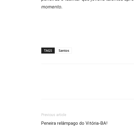
momento.
TAGS
Santos
Previous article
Peneira relâmpago do Vitória-BA!