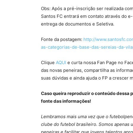
Obs: Após a pré-inscrição ser realizada c
Santos FC entrará em contato através do e-m
entrega de documentos e Seletiva.
Fonte da postagem:
http://www.santosfc.co
as-categorias-de-base-das-sereias-da-vila
Clique
AQUI
e curta nossa Fan Page no Faceb
das novas peneiras, compartilha as informa
suas dúvidas e ainda ajuda o FP a crescer m
Caso queira reproduzir o conteúdo dessa 
fonte das informações!
Lembramos mais uma vez que o futebolpene
clube do futebol brasileiro. Somos apenas 
peneiras e facilitar que jovens talentos ap