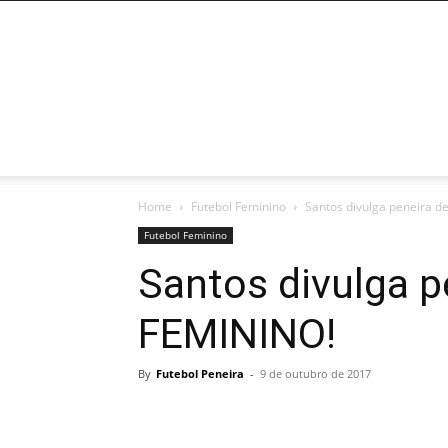
HOME
POR ESTADOS
PENEIRAS ABE
Home
Futebol Feminino
Santos divulga peneira d
Futebol Feminino
Santos divulga p
FEMININO!
By
Futebol Peneira
-
9 de outubro de 2017