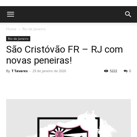
Home
Rio de Janeiro
Rio de Janeiro
São Cristóvão FR – RJ com
novas peneiras!
By
T Tavares
-
29 de janeiro de 2026
5222
0