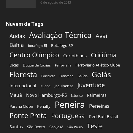
6 de agosto de 2013
Nuvem de Tags
Avaliação Técnica
Avaí
Audax
Bahia
Botafogo-SP
botafogo-RJ
Centro Olímpico
Criciúma
Corinthians
Dicas
Ferroviário Atlético Clube
Duque de Caxias
Ferroviária
Floresta
Goiás
Fortaleza
Francana
Galícia
Juventude
Internacional
Jacuipense
Ituano
Mauá
Novo Hamburgo-RS
Palmeiras
Náutico
Peneira
Peneiras
Paraná Clube
Penalty
Ponte Preta
Portuguesa
Red Bull Brasil
Teste
Santos
São Bento
São José
São Paulo