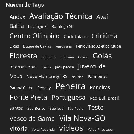
Nuvem de Tags
Avaliação Técnica
Avaí
Audax
Bahia
Botafogo-SP
botafogo-RJ
Centro Olímpico
Criciúma
Corinthians
Dicas
Ferroviário Atlético Clube
Duque de Caxias
Ferroviária
Floresta
Goiás
Fortaleza
Francana
Galícia
Juventude
Internacional
Jacuipense
Ituano
Mauá
Novo Hamburgo-RS
Palmeiras
Náutico
Peneira
Peneiras
Paraná Clube
Penalty
Ponte Preta
Portuguesa
Red Bull Brasil
Teste
Santos
São Bento
São José
São Paulo
Vila Nova-GO
Vasco da Gama
vídeos
Vitória
Volta Redonda
XV de Piracicaba