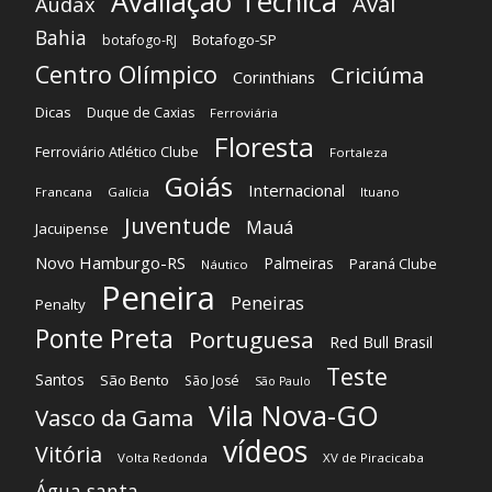
Avaliação Técnica
Avaí
Audax
Bahia
Botafogo-SP
botafogo-RJ
Centro Olímpico
Criciúma
Corinthians
Dicas
Duque de Caxias
Ferroviária
Floresta
Ferroviário Atlético Clube
Fortaleza
Goiás
Internacional
Francana
Galícia
Ituano
Juventude
Mauá
Jacuipense
Novo Hamburgo-RS
Palmeiras
Paraná Clube
Náutico
Peneira
Peneiras
Penalty
Ponte Preta
Portuguesa
Red Bull Brasil
Teste
Santos
São Bento
São José
São Paulo
Vila Nova-GO
Vasco da Gama
vídeos
Vitória
Volta Redonda
XV de Piracicaba
Água santa