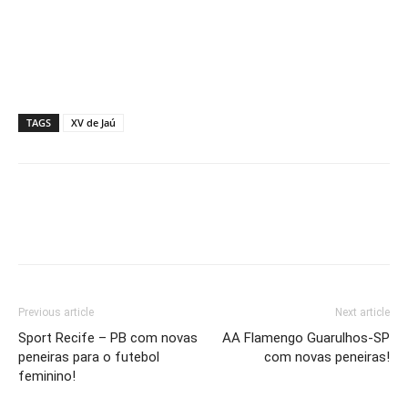
TAGS
XV de Jaú
Previous article
Next article
Sport Recife – PB com novas
AA Flamengo Guarulhos-SP
peneiras para o futebol
com novas peneiras!
feminino!