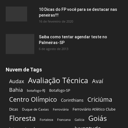
10 Dicas do FP você para se destacar nas
peneiras!!!
16 de fevereiro de 2020
Saiba como tentar agendar teste no
Palmeiras-SP
6 de agosto de 2013
Nuvem de Tags
Avaliação Técnica
Avaí
Audax
Bahia
Botafogo-SP
botafogo-RJ
Centro Olímpico
Criciúma
Corinthians
Dicas
Ferroviário Atlético Clube
Duque de Caxias
Ferroviária
Floresta
Goiás
Fortaleza
Francana
Galícia