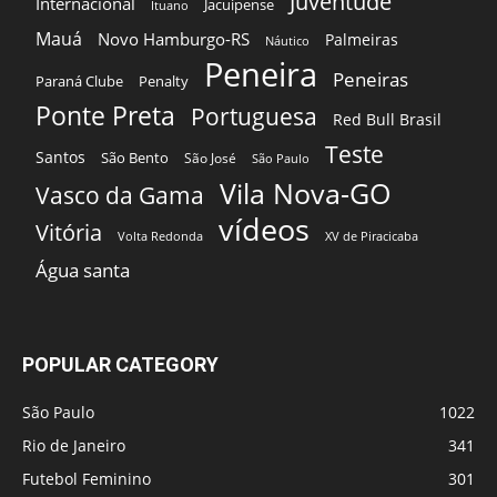
Juventude
Internacional
Jacuipense
Ituano
Mauá
Novo Hamburgo-RS
Palmeiras
Náutico
Peneira
Peneiras
Paraná Clube
Penalty
Ponte Preta
Portuguesa
Red Bull Brasil
Teste
Santos
São Bento
São José
São Paulo
Vila Nova-GO
Vasco da Gama
vídeos
Vitória
Volta Redonda
XV de Piracicaba
Água santa
POPULAR CATEGORY
São Paulo
1022
Rio de Janeiro
341
Futebol Feminino
301