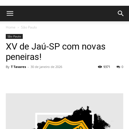
Home
São Paulo
São Paulo
XV de Jaú-SP com novas
peneiras!
By
T Tavares
-
30 de janeiro de 2026
9371
0