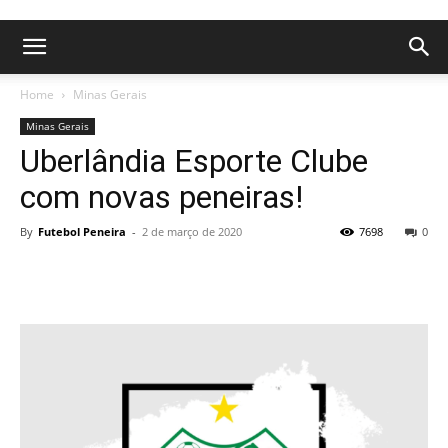
Home
Minas Gerais
Minas Gerais
Uberlândia Esporte Clube
com novas peneiras!
By
Futebol Peneira
-
2 de março de 2020
7698
0