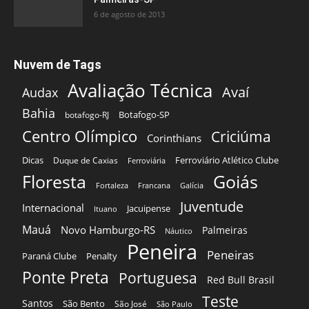
6 de agosto de 2013
Nuvem de Tags
Avaliação Técnica
Avaí
Audax
Bahia
Botafogo-SP
botafogo-RJ
Centro Olímpico
Criciúma
Corinthians
Dicas
Ferroviário Atlético Clube
Duque de Caxias
Ferroviária
Floresta
Goiás
Fortaleza
Francana
Galícia
Juventude
Internacional
Jacuipense
Ituano
Mauá
Novo Hamburgo-RS
Palmeiras
Náutico
Peneira
Peneiras
Paraná Clube
Penalty
Ponte Preta
Portuguesa
Red Bull Brasil
Teste
Santos
São Bento
São José
São Paulo