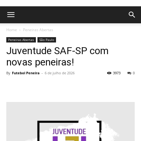
Home
Peneiras Abertas
Peneiras Abertas
São Paulo
Juventude SAF-SP com
novas peneiras!
By
Futebol Peneira
-
6 de julho de 2026
3973
0