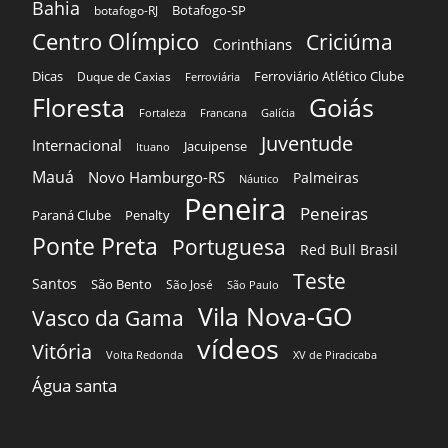
Bahia
Botafogo-SP
botafogo-RJ
Centro Olímpico
Criciúma
Corinthians
Dicas
Ferroviário Atlético Clube
Duque de Caxias
Ferroviária
Floresta
Goiás
Fortaleza
Francana
Galícia
Juventude
Internacional
Jacuipense
Ituano
Mauá
Novo Hamburgo-RS
Palmeiras
Náutico
Peneira
Peneiras
Paraná Clube
Penalty
Ponte Preta
Portuguesa
Red Bull Brasil
Teste
Santos
São Bento
São José
São Paulo
Vila Nova-GO
Vasco da Gama
vídeos
Vitória
Volta Redonda
XV de Piracicaba
Água santa