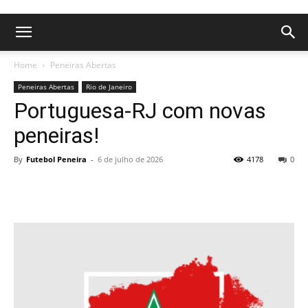
Home
Peneiras Abertas
Peneiras Abertas
Rio de Janeiro
Portuguesa-RJ com novas
peneiras!
By
Futebol Peneira
-
6 de julho de 2026
4178
0