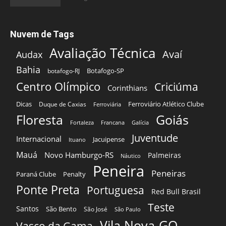
Nuvem de Tags
Avaliação Técnica
Avaí
Audax
Bahia
Botafogo-SP
botafogo-RJ
Centro Olímpico
Criciúma
Corinthians
Dicas
Ferroviário Atlético Clube
Duque de Caxias
Ferroviária
Floresta
Goiás
Fortaleza
Francana
Galícia
Juventude
Internacional
Jacuipense
Ituano
Mauá
Novo Hamburgo-RS
Palmeiras
Náutico
Peneira
Peneiras
Paraná Clube
Penalty
Ponte Preta
Portuguesa
Red Bull Brasil
Teste
Santos
São Bento
São José
São Paulo
Vila Nova-GO